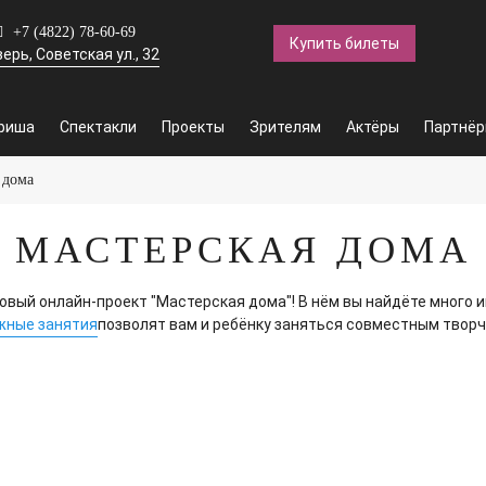
+7 (4822) 78-60-69
Купить билеты
верь, Советская ул., 32
фиша
Спектакли
Проекты
Зрителям
Актёры
Партнё
 дома
МАСТЕРСКАЯ ДОМА
ый онлайн-проект "Мастерская дома"! В нём вы найдёте много ин
жные занятия
позволят вам и ребёнку заняться совместным творч