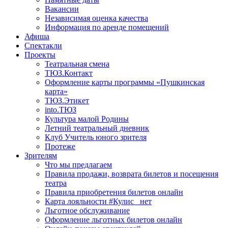
Вакансии
Независимая оценка качества
Информация по аренде помещений
Афиша
Спектакли
Проекты
Театральная смена
ТЮЗ.Контакт
Оформление карты программы «Пушкинская
карта»
ТЮЗ.Этикет
into.ТЮЗ
Культура малой Родины
Летний театральный дневник
Клуб Учитель юного зрителя
Протеже
Зрителям
Что мы предлагаем
Правила продажи, возврата билетов и посещения
театра
Правила приобретения билетов онлайн
Карта лояльности #Кулис _нет
Льготное обслуживание
Оформление льготных билетов онлайн