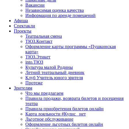
Вакансии
Независимая оценка качества
Информация по аренде помещений
Афиша
Спектакли
Проекты
Театральная смена
ТЮЗ.Контакт
Оформление карты программы «Пушкинская
карта»
ТЮЗ.Этикет
into.ТЮЗ
Культура малой Родины
Летний театральный дневник
Клуб Учитель юного зрителя
Протеже
Зрителям
Что мы предлагаем
Правила продажи, возврата билетов и посещения
театра
Правила приобретения билетов онлайн
Карта лояльности #Кулис _нет
Льготное обслуживание
Оформление льготных билетов онлайн