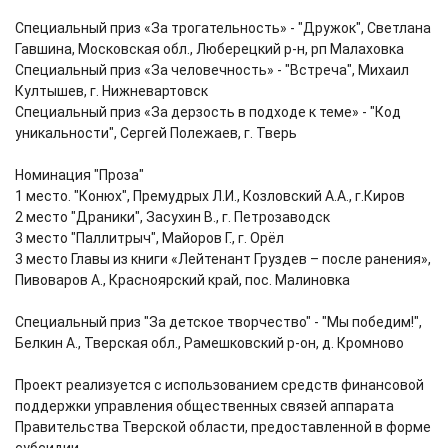
Специальный приз «За трогательность» - "Дружок", Светлана
Гавшина, Московская обл., Люберецкий р-н, рп Малаховка
Специальный приз «За человечность» - "Встреча", Михаил
Култышев, г. Нижневартовск
Специальный приз «За дерзость в подходе к теме» - "Код
уникальности", Сергей Полежаев, г. Тверь
Номинация "Проза"
1 место. "Конюх", Премудрых Л.И., Козловский А.А., г.Киров
2 место "Драники", Засухин В., г. Петрозаводск
3 место "Паллитрыч", Майоров Г., г. Орёл
3 место Главы из книги «Лейтенант Груздев – после ранения»,
Пивоваров А., Красноярский край, пос. Малиновка
Специальный приз "За детское творчество" - "Мы победим!",
Белкин А., Тверская обл., Рамешковский р-он, д. Кромново
Проект реализуется с использованием средств финансовой
поддержки управления общественных связей аппарата
Правительства Тверской области, предоставленной в форме