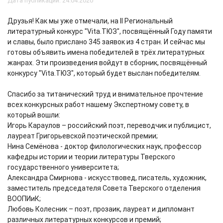
Дата публикации: 24.04.2020
Друзья! Как мы уже отмечали, на II Региональный
литературный конкурс "Vita.ТЮЗ", посвящённый Году памяти
и славы, было прислано 345 заявок из 4 стран. И сейчас мы
готовы объявить имена победителей в трёх литературных
жанрах. Эти произведения войдут в сборник, посвящённый
конкурсу "Vita.ТЮЗ", который будет выслан победителям.
Спасибо за титанический труд и внимательное прочтение
всех конкурсных работ нашему Экспертному совету, в
который вошли:
Игорь Караулов – российский поэт, переводчик и публицист,
лауреат Григорьевской поэтической премии;
Нина Семёнова - доктор филологических наук, профессор
кафедры истории и теории литературы Тверского
государственного университета;
Александра Смирнова - искусствовед, писатель, художник,
заместитель председателя Совета Тверского отделения
ВООПИиК;
Любовь Колесник – поэт, прозаик, лауреат и дипломант
различных литературных конкурсов и премий;