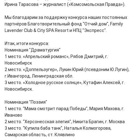
Ирина Тарасова – журналист («Комсомольская Правда»).
Мы благодарим за поддержку конкурса наших постоянных
партнёров Благотворительный фонд "Отчий дом", Family
Lavender Club & City SPA Resort и НПЦ "Экспресс".
Итак, итоги конкурса:
Номинация "Драматургия"
1 место. «Апрельский романс», Рябов Дмитрий, г.
Новосибирск
2 место. «Доппельзугер», Лукин Юрий (псевдоним Ю.Лугин),
г.Ивангород, Ленинградская обл.
3 место. «Холодное русское солнце», Кутафин Алексей, г.
Новосибирск.
Номинация "Поэзия"
1 место. "Мама смотрит парад Победы", Мария Махова, г.
Иваново
2 место. "Херсонесская элегия", Никита Брагин, г. Москва
3 место. "Купила баба танк", Наталья Колмогорова,
Самарская область, ст. Клявлино