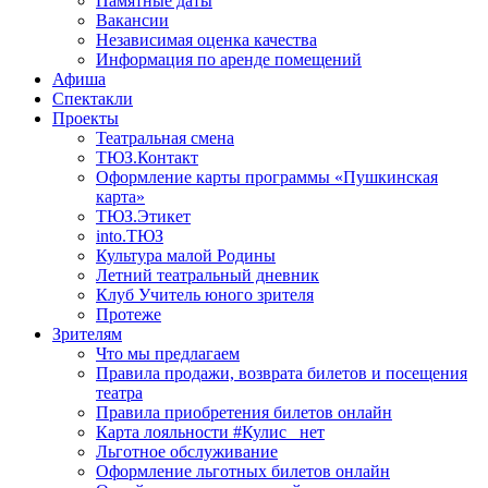
Памятные даты
Вакансии
Независимая оценка качества
Информация по аренде помещений
Афиша
Спектакли
Проекты
Театральная смена
ТЮЗ.Контакт
Оформление карты программы «Пушкинская
карта»
ТЮЗ.Этикет
into.ТЮЗ
Культура малой Родины
Летний театральный дневник
Клуб Учитель юного зрителя
Протеже
Зрителям
Что мы предлагаем
Правила продажи, возврата билетов и посещения
театра
Правила приобретения билетов онлайн
Карта лояльности #Кулис _нет
Льготное обслуживание
Оформление льготных билетов онлайн