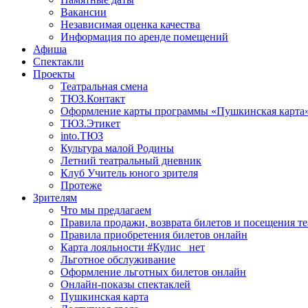
Вакансии
Независимая оценка качества
Информация по аренде помещений
Афиша
Спектакли
Проекты
Театральная смена
ТЮЗ.Контакт
Оформление карты программы «Пушкинская карта
ТЮЗ.Этикет
into.ТЮЗ
Культура малой Родины
Летний театральный дневник
Клуб Учитель юного зрителя
Протеже
Зрителям
Что мы предлагаем
Правила продажи, возврата билетов и посещения те
Правила приобретения билетов онлайн
Карта лояльности #Кулис _нет
Льготное обслуживание
Оформление льготных билетов онлайн
Онлайн-показы спектаклей
Пушкинская карта